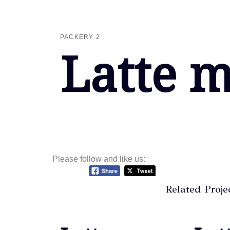
Skip
Skip
links
to
primary
PACKERY 2
navigation
Latte m
Skip
to
content
Please follow and like us:
Related Proje