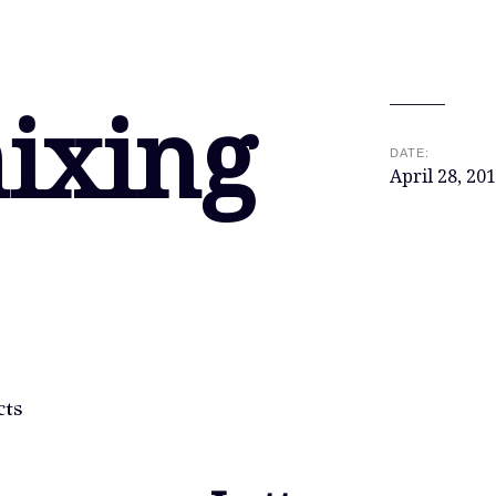
ixing
DATE:
April 28, 20
cts