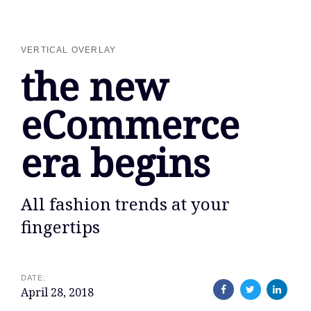
Skip
Skip
links
to
primary
VERTICAL OVERLAY
navigation
the new
Skip
to
content
eCommerce
era begins
All fashion trends at your
fingertips
DATE:
April 28, 2018